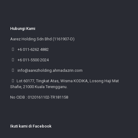
Hubungi Kami
Aarez Holding Sdn Bhd (1161907-D)
+6 011-6262 4882
+6 011-5500 2024
info@aarezholding.ahmadazrin.com
Lot 60177, Tingkat Atas, Wisma KODIKA, Losong Haji Mat
Shafie, 21000 Kuala Terengganu.
No CIDB : 0120161102-TR181158
Ikuti kami di Facebook