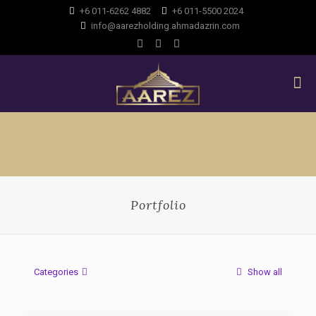
+6 011-6262 4882
+6 011-5500 2024
info@aarezholding.ahmadazrin.com
Portfolio
Categories
Show all