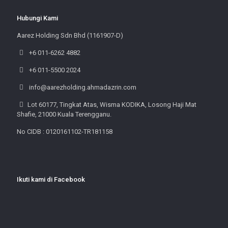
Hubungi Kami
Aarez Holding Sdn Bhd (1161907-D)
+6 011-6262 4882
+6 011-5500 2024
info@aarezholding.ahmadazrin.com
Lot 60177, Tingkat Atas, Wisma KODIKA, Losong Haji Mat
Shafie, 21000 Kuala Terengganu.
No CIDB : 0120161102-TR181158
Ikuti kami di Facebook