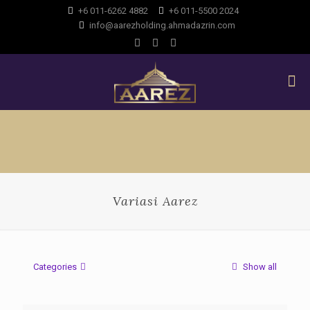
+6 011-6262 4882
+6 011-5500 2024
info@aarezholding.ahmadazrin.com
Variasi Aarez
Categories
Show all