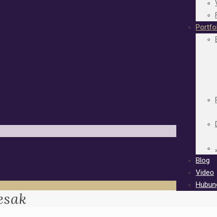
Portfo
Blog
Video
Hubun
esak