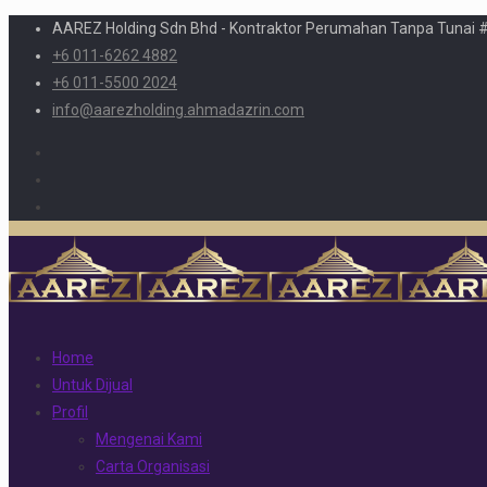
AAREZ Holding Sdn Bhd - Kontraktor Perumahan Tanpa Tunai 
+6 011-6262 4882
+6 011-5500 2024
info@aarezholding.ahmadazrin.com
Home
Untuk Dijual
Profil
Mengenai Kami
Carta Organisasi