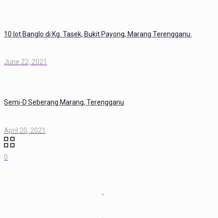
10 lot Banglo di Kg. Tasek, Bukit Payong, Marang Terengganu.
June 22, 2021
Semi-D Seberang Marang, Terengganu
April 20, 2021
0