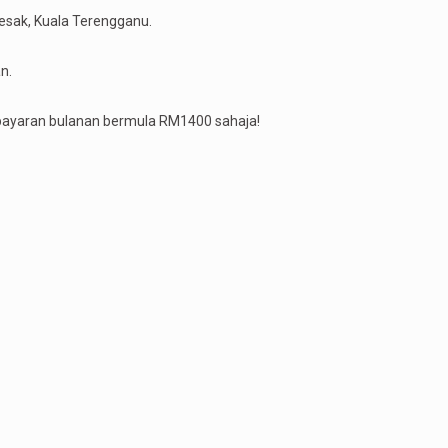
 Resak, Kuala Terengganu.
n.
bayaran bulanan bermula RM1400 sahaja!