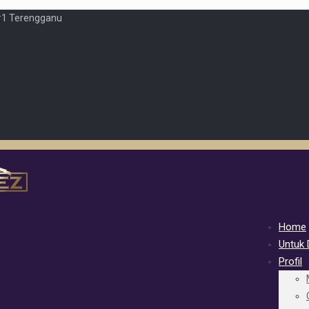
#1 Terengganu
Home
Untuk D
Profil