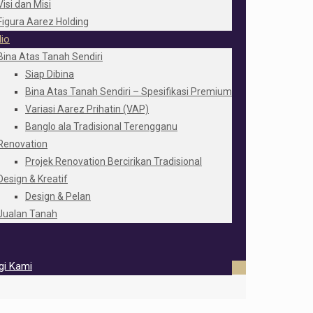
Visi dan Misi
Figura Aarez Holding
lio
Bina Atas Tanah Sendiri
Siap Dibina
Bina Atas Tanah Sendiri – Spesifikasi Premium
Variasi Aarez Prihatin (VAP)
Banglo ala Tradisional Terengganu
Renovation
Projek Renovation Bercirikan Tradisional
Design & Kreatif
Design & Pelan
Jualan Tanah
gi Kami