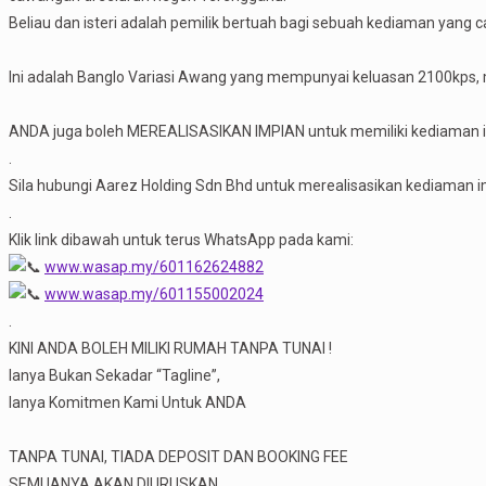
Beliau dan isteri adalah pemilik bertuah bagi sebuah kediaman yang ca
Ini adalah Banglo Variasi Awang yang mempunyai keluasan 2100kps, m
ANDA juga boleh MEREALISASIKAN IMPIAN untuk memiliki kediaman im
.
Sila hubungi Aarez Holding Sdn Bhd untuk merealisasikan kediaman 
.
Klik link dibawah untuk terus WhatsApp pada kami:
www.wasap.my/601162624882
www.wasap.my/601155002024
.
KINI ANDA BOLEH MILIKI RUMAH TANPA TUNAI !
Ianya Bukan Sekadar “Tagline”,
Ianya Komitmen Kami Untuk ANDA
TANPA TUNAI, TIADA DEPOSIT DAN BOOKING FEE
SEMUANYA AKAN DIURUSKAN