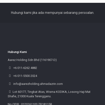
Hubungi kami jika ada mempunyai sebarang persoalan.
Hubungi Kami
Aarez Holding Sdn Bhd (1161907-D)
+6 011-6262 4882
+6 011-5500 2024
info@aarezholding.ahmadazrin.com
Lot 60177, Tingkat Atas, Wisma KODIKA, Losong Haji Mat
Shafie, 21000 Kuala Terengganu.
No CIDB : 0120161102-TR181158