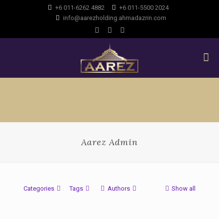
+6 011-6262 4882
+6 011-5500 2024
info@aarezholding.ahmadazrin.com
Aarez Admin
Categories
Tags
Authors
Show all