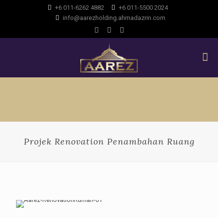
+6 011-6262 4882
+6 011-5500 2024
info@aarezholding.ahmadazrin.com
Projek Renovation Penambahan Ruang