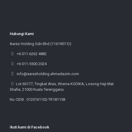
Hubungi Kami
Aarez Holding Sdn Bhd (1161907-D)
+6 011-6262 4882
+6 011-5500 2024
info@aarezholding.ahmadazrin.com
Lot 60177, Tingkat Atas, Wisma KODIKA, Losong Haji Mat
Shafie, 21000 Kuala Terengganu.
No CIDB : 0120161102-TR181158
Ikuti kami di Facebook