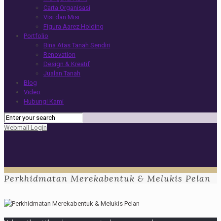
Carta Organisasi
Visi dan Misi
Figura Aarez Holding
Portfolio
Bina Atas Tanah Sendiri
Renovation
Design & Kreatif
Jualan Tanah
Blog
Video
Hubungi Kami
Webmail Login
Perkhidmatan Merekabentuk & Melukis Pelan