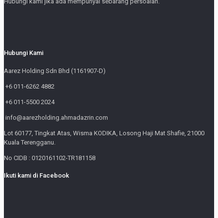
Hubungi kami jika ada mempunyai sebarang persoalan.
Hubungi Kami
Aarez Holding Sdn Bhd (1161907-D)
+6 011-6262 4882
+6 011-5500 2024
info@aarezholding.ahmadazrin.com
Lot 60177, Tingkat Atas, Wisma KODIKA, Losong Haji Mat Shafie, 21000
Kuala Terengganu.
No CIDB : 0120161102-TR181158
Ikuti kami di Facebook