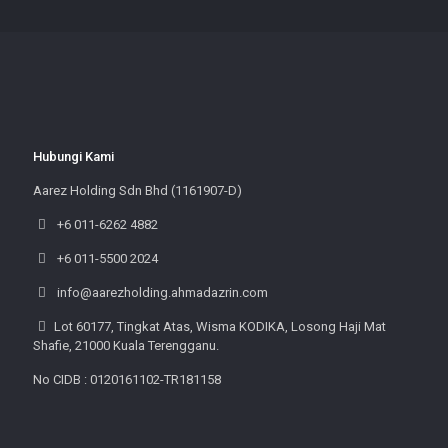
Hubungi Kami
Aarez Holding Sdn Bhd (1161907-D)
+6 011-6262 4882
+6 011-5500 2024
info@aarezholding.ahmadazrin.com
Lot 60177, Tingkat Atas, Wisma KODIKA, Losong Haji Mat
Shafie, 21000 Kuala Terengganu.
No CIDB : 0120161102-TR181158