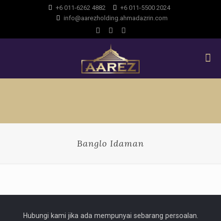
+6 011-6262 4882
+6 011-5500 2024
info@aarezholding.ahmadazrin.com
Banglo Idaman
Hubungi kami jika ada mempunyai sebarang persoalan.